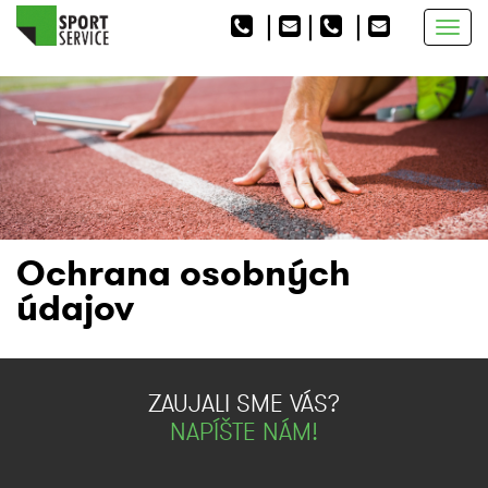
|
|
|
Togg
navig
Ochrana osobných
údajov
ZAUJALI SME VÁS?
NAPÍŠTE NÁM!