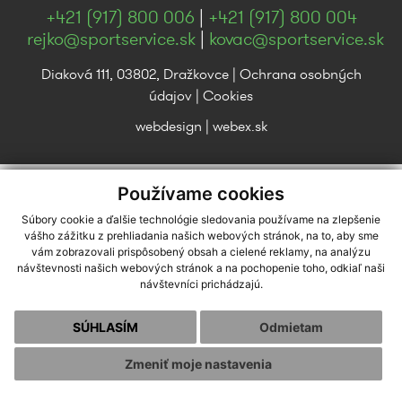
+421 (917) 800 006
|
+421 (917) 800 004
rejko@sportservice.sk
|
kovac@sportservice.sk
Diaková 111, 03802, Dražkovce |
Ochrana osobných
údajov
|
Cookies
webdesign
|
webex.sk
Používame cookies
Súbory cookie a ďalšie technológie sledovania používame na zlepšenie
vášho zážitku z prehliadania našich webových stránok, na to, aby sme
vám zobrazovali prispôsobený obsah a cielené reklamy, na analýzu
návštevnosti našich webových stránok a na pochopenie toho, odkiaľ naši
návštevníci prichádzajú.
SÚHLASÍM
Odmietam
Zmeniť moje nastavenia